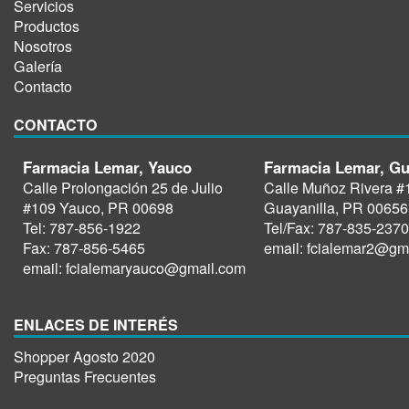
Servicios
Productos
Nosotros
Galería
Contacto
CONTACTO
Farmacia Lemar, Yauco
Farmacia Lemar, Gu
Calle Prolongación 25 de Julio
Calle Muñoz Rivera #
#109 Yauco, PR 00698
Guayanilla, PR 00656
Tel: 787-856-1922
Tel/Fax: 787-835-2370
Fax: 787-856-5465
email: fcialemar2@gm
email: fcialemaryauco@gmail.com
ENLACES DE INTERÉS
Shopper Agosto 2020
Preguntas Frecuentes