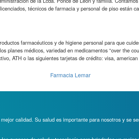
ministración de la Lcda. Ponce de León y familia. Contamos c
icenciados, técnicos de farmacia y personal de piso están cap
oductos farmacéuticos y de higiene personal para que cuides
os planes médicos, variedad en medicamentos “over the counte
ivo, ATH o las siguientes tarjetas de crédito: visa, american
Farmacia Lemar
 mejor calidad. Su salud es importante para nosotros y se se