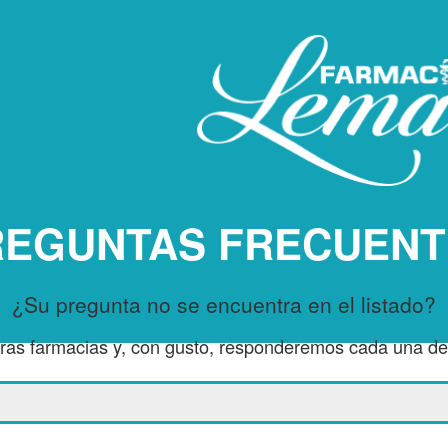
REGUNTAS FRECUENT
¿Su pregunta no se encuentra en el listado?
as farmacias y, con gusto, responderemos cada una de 